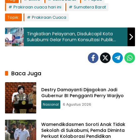
Prakiraan cuaca hari ini
Sumatera Barat
Topik:
Prakiraan Cuaca
Tingkatkan Pelayanan, Disdukcapil Kota
Sukabumi Gelar Forum Konsultasi Publik
Standar Pelayanan
Baca Juga
Destry Damayanti Dijagokan Jadi
Gubernur BI Pengganti Perry Warjiyo
Nasional
6 Agustus 2026
Wamendikdasmen Soroti Anak Tidak
Sekolah di Sukabumi, Pemda Diminta
Perkuat Kolaborasi Pendidikan