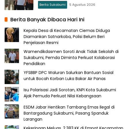
Berita Sukabumi
5 Agustus 2026
Berita Banyak Dibaca Hari Ini
Kepala Desa di Kecamatan Ciemas Diduga
Diamankan Satnarkoba, Polisi Belum Beri
Penjelasan Resmi
Wamendikdasmen Soroti Anak Tidak Sekolah di
Sukabumi, Pemda Diminta Perkuat Kolaborasi
Pendidikan
YFSBBP DPC Waluran Salurkan Bantuan Sosial
untuk Bocah Korban Luka Bakar Air Panas
Isu Polarisasi Jadi Sorotan, KNPI Kota Sukabumi
Ajak Pemuda Perkuat Nilai Kebangsaan
ESDM Jabar Hentikan Tambang Emas Ilegal di
Bantargadung Sukabumi, Pasang Spanduk
Larangan
Kekeringan Meluas, 2.383 KK di Empat Kecamatan