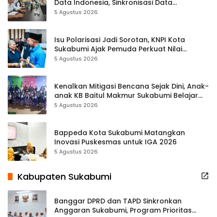
Data Indonesia, Sinkronisasi Data
Kewilayahan Dikebut
5 Agustus 2026
Isu Polarisasi Jadi Sorotan, KNPI Kota
Sukabumi Ajak Pemuda Perkuat Nilai
Kebangsaan
5 Agustus 2026
Kenalkan Mitigasi Bencana Sejak Dini, Anak-
anak KB Baitul Makmur Sukabumi Belajar
Lewat Boneka Tangan
5 Agustus 2026
Bappeda Kota Sukabumi Matangkan
Inovasi Puskesmas untuk IGA 2026
5 Agustus 2026
Kabupaten Sukabumi
Banggar DPRD dan TAPD Sinkronkan
Anggaran Sukabumi, Program Prioritas