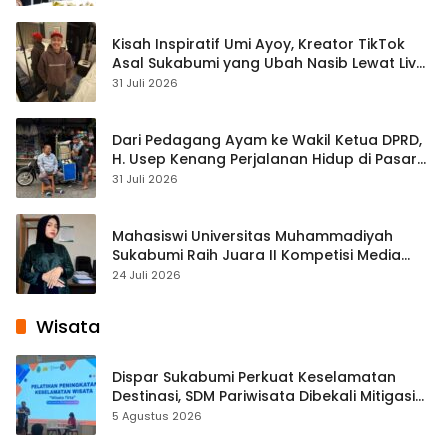
Kisah Inspiratif Umi Ayoy, Kreator TikTok
Asal Sukabumi yang Ubah Nasib Lewat Live
Streaming
31 Juli 2026
Dari Pedagang Ayam ke Wakil Ketua DPRD,
H. Usep Kenang Perjalanan Hidup di Pasar
Cisaat
31 Juli 2026
Mahasiswi Universitas Muhammadiyah
Sukabumi Raih Juara II Kompetisi Media
Pembelajaran Digital Tingkat Internasional
24 Juli 2026
Wisata
Dispar Sukabumi Perkuat Keselamatan
Destinasi, SDM Pariwisata Dibekali Mitigasi
hingga Teknik Evakuasi
5 Agustus 2026