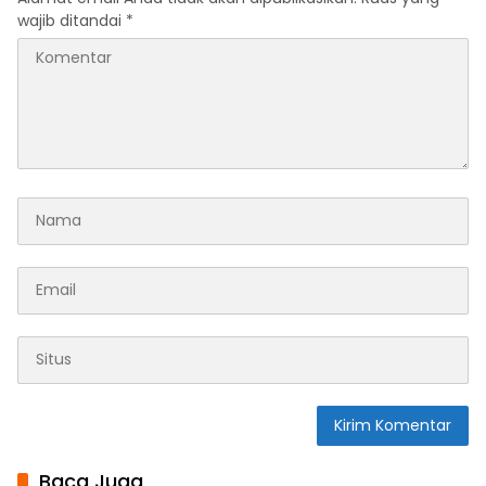
wajib ditandai
*
Baca Juga