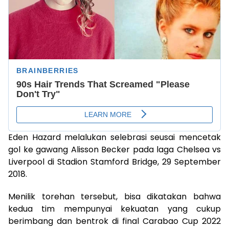
Eden Hazard melalukan selebrasi seusai mencetak
gol ke gawang Alisson Becker pada laga Chelsea vs
Liverpool di Stadion Stamford Bridge, 29 September
2018.
Menilik torehan tersebut, bisa dikatakan bahwa
kedua tim mempunyai kekuatan yang cukup
berimbang dan bentrok di final Carabao Cup 2022