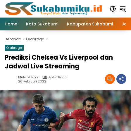
Langsung
ke
konten
Home
Kota Sukabumi
Kabupaten Sukabumi
Jaw
Beranda
Olahraga
Olahraga
Prediksi Chelsea Vs Liverpool dan
Jadwal Live Streaming
Mulvi M Noor
4 Min Baca
26 Februari 2022