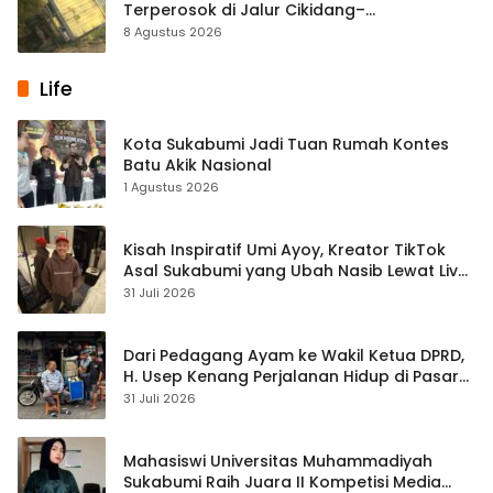
Terperosok di Jalur Cikidang–
Palabuhanratu
8 Agustus 2026
Life
Kota Sukabumi Jadi Tuan Rumah Kontes
Batu Akik Nasional
1 Agustus 2026
Kisah Inspiratif Umi Ayoy, Kreator TikTok
Asal Sukabumi yang Ubah Nasib Lewat Live
Streaming
31 Juli 2026
Dari Pedagang Ayam ke Wakil Ketua DPRD,
H. Usep Kenang Perjalanan Hidup di Pasar
Cisaat
31 Juli 2026
Mahasiswi Universitas Muhammadiyah
Sukabumi Raih Juara II Kompetisi Media