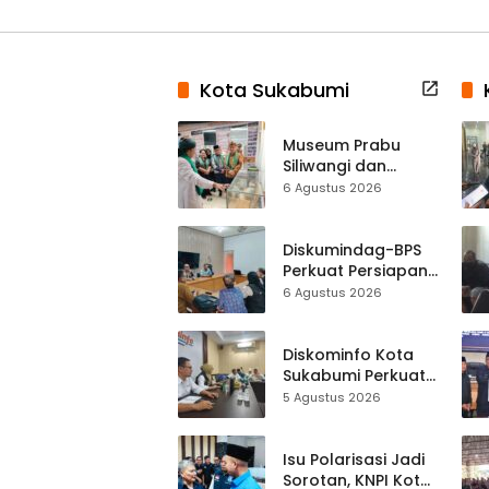
Kota Sukabumi
Museum Prabu
Siliwangi dan
Museum Keramik
6 Agustus 2026
Al-Fath Punya
Gedung Baru,
Hampir 500 Koleksi
Diskumindag-BPS
Dipisahkan
Perkuat Persiapan
Sensus Ekonomi,
6 Agustus 2026
Pelaku Usaha
Sukabumi Diminta
Terbuka Beri Data
Diskominfo Kota
Sukabumi Perkuat
Satu Data
5 Agustus 2026
Indonesia,
Sinkronisasi Data
Kewilayahan
Isu Polarisasi Jadi
Dikebut
Sorotan, KNPI Kota