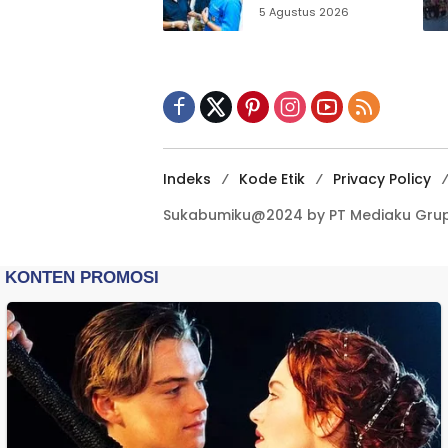
Sukabumi Ajak
5 Agustus 2026
Pemuda Perkuat
Nilai Kebangsaan
Indeks
Kode Etik
Privacy Policy
Sukabumiku@2024 by PT Mediaku Grup