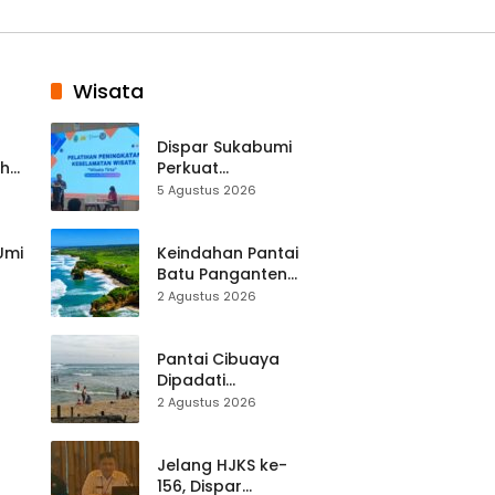
Wisata
Dispar Sukabumi
ah
Perkuat
k
Keselamatan
5 Agustus 2026
Destinasi, SDM
Pariwisata Dibekali
Mitigasi hingga
 Umi
Keindahan Pantai
Teknik Evakuasi
Batu Panganten
Mulai Dilirik
2 Agustus 2026
Wisatawan Lokal
at
dan Luar Daerah
Pantai Cibuaya
Dipadati
Wisatawan,
2 Agustus 2026
Balawista Ingatkan
p di
Pengunjung Tetap
Waspada
Jelang HJKS ke-
156, Dispar