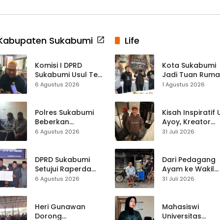
Kabupaten Sukabumi
Life
Komisi I DPRD
Kota Sukabumi
Sukabumi Usul Tes
Jadi Tuan Rum
Rambut Jadi
Kontes Batu Aki
6 Agustus 2026
1 Agustus 2026
Syarat Calon
Nasional
Kades di Pilkades
2027
Polres Sukabumi
Kisah Inspiratif
Beberkan
Ayoy, Kreator
Kronologi
TikTok Asal
6 Agustus 2026
31 Juli 2026
Diamankannya
Sukabumi yang
Kades Tamanjaya
Ubah Nasib Lew
dalam Kasus Sabu
Live Streaming
DPRD Sukabumi
Dari Pedagang
Setujui Raperda
Ayam ke Wakil
Disabilitas,
Ketua DPRD, H.
6 Agustus 2026
31 Juli 2026
Perlindungan Hak
Usep Kenang
dan Akses Layanan
Perjalanan Hidu
Diperkuat
Pasar Cisaat
Heri Gunawan
Mahasiswi
Dorong
Universitas