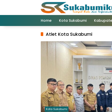
Langsung
ke
konten
Home
Kota Sukabumi
Kabupate
Atlet Kota Sukabumi
Kota Sukabumi