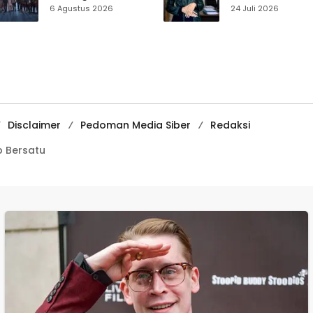
Percepatan PTSL di
Muhammadiyah
6 Agustus 2026
24 Juli 2026
Sukabumi, Warga
Sukabumi Raih
Diminta Pasang
Juara II Kompeti
Patok Batas Tanah
Media
Pembelajaran
Digital Tingkat
Internasional
Disclaimer
Pedoman Media Siber
Redaksi
 Bersatu