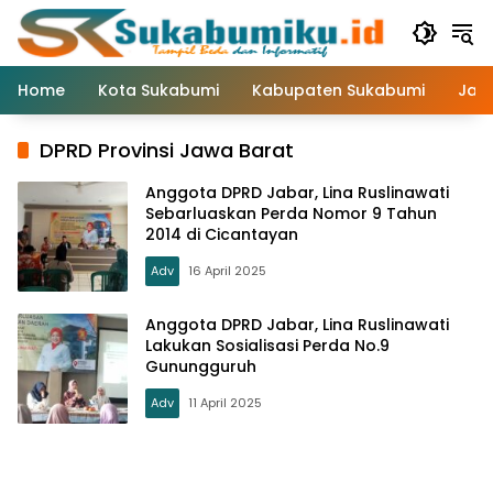
Langsung
ke
konten
Home
Kota Sukabumi
Kabupaten Sukabumi
Jaw
DPRD Provinsi Jawa Barat
Anggota DPRD Jabar, Lina Ruslinawati
Sebarluaskan Perda Nomor 9 Tahun
2014 di Cicantayan
Adv
16 April 2025
Anggota DPRD Jabar, Lina Ruslinawati
Lakukan Sosialisasi Perda No.9
Gunungguruh
Adv
11 April 2025