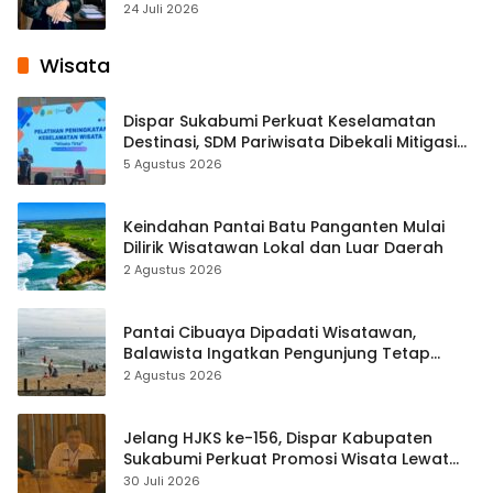
Pembelajaran Digital Tingkat Internasional
24 Juli 2026
Wisata
Dispar Sukabumi Perkuat Keselamatan
Destinasi, SDM Pariwisata Dibekali Mitigasi
hingga Teknik Evakuasi
5 Agustus 2026
Keindahan Pantai Batu Panganten Mulai
Dilirik Wisatawan Lokal dan Luar Daerah
2 Agustus 2026
Pantai Cibuaya Dipadati Wisatawan,
Balawista Ingatkan Pengunjung Tetap
Waspada
2 Agustus 2026
Jelang HJKS ke-156, Dispar Kabupaten
Sukabumi Perkuat Promosi Wisata Lewat
Publikasi Digital
30 Juli 2026