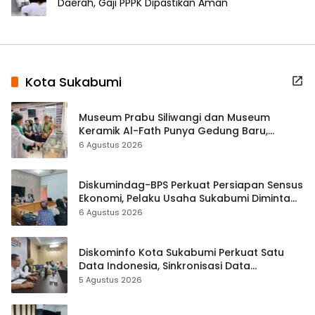
Daerah, Gaji PPPK Dipastikan Aman
Kota Sukabumi
Museum Prabu Siliwangi dan Museum
Keramik Al-Fath Punya Gedung Baru,
Hampir 500 Koleksi Dipisahkan
6 Agustus 2026
Diskumindag-BPS Perkuat Persiapan Sensus
Ekonomi, Pelaku Usaha Sukabumi Diminta
Terbuka Beri Data
6 Agustus 2026
Diskominfo Kota Sukabumi Perkuat Satu
Data Indonesia, Sinkronisasi Data
Kewilayahan Dikebut
5 Agustus 2026