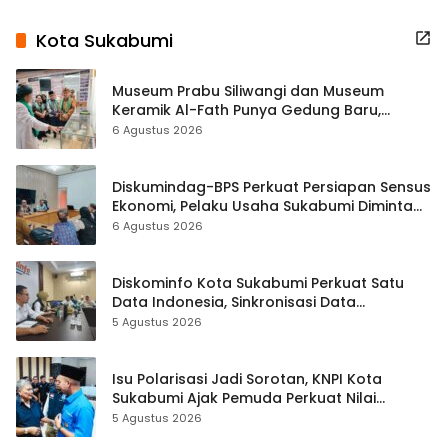
Kota Sukabumi
Museum Prabu Siliwangi dan Museum
Keramik Al-Fath Punya Gedung Baru,
Hampir 500 Koleksi Dipisahkan
6 Agustus 2026
Diskumindag-BPS Perkuat Persiapan Sensus
Ekonomi, Pelaku Usaha Sukabumi Diminta
Terbuka Beri Data
6 Agustus 2026
Diskominfo Kota Sukabumi Perkuat Satu
Data Indonesia, Sinkronisasi Data
Kewilayahan Dikebut
5 Agustus 2026
Isu Polarisasi Jadi Sorotan, KNPI Kota
Sukabumi Ajak Pemuda Perkuat Nilai
Kebangsaan
5 Agustus 2026