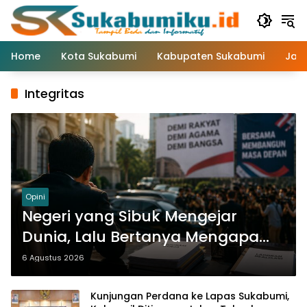
Langsung
ke
konten
Home
Kota Sukabumi
Kabupaten Sukabumi
Jaw
Integritas
Opini
Negeri yang Sibuk Mengejar
Dunia, Lalu Bertanya Mengapa
Kehilangan Berkah
6 Agustus 2026
Kunjungan Perdana ke Lapas Sukabumi,