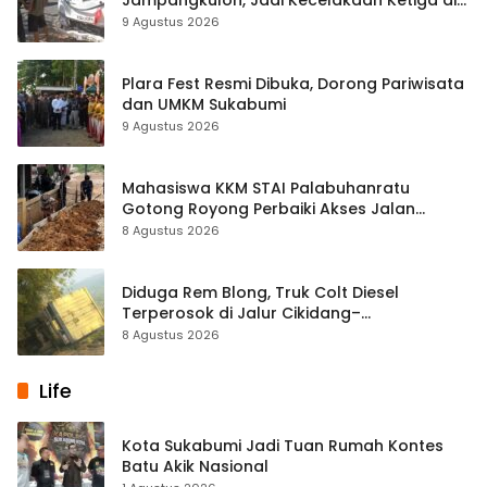
Titik yang Sama
9 Agustus 2026
Plara Fest Resmi Dibuka, Dorong Pariwisata
dan UMKM Sukabumi
9 Agustus 2026
Mahasiswa KKM STAI Palabuhanratu
Gotong Royong Perbaiki Akses Jalan
Majelis Ta’lim di Sagaranten
8 Agustus 2026
Diduga Rem Blong, Truk Colt Diesel
Terperosok di Jalur Cikidang–
Palabuhanratu
8 Agustus 2026
Life
Kota Sukabumi Jadi Tuan Rumah Kontes
Batu Akik Nasional