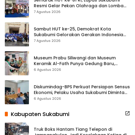
Resmi Gelar Pekan Olahraga dan Lomba
Tradisional
7 Agustus 2026
Sambut HUT ke-25, Demokrat Kota
Sukabumi Gelorakan Gerakan Indonesia
ASRI Lewat Aksi Bersih Masjid Agung
7 Agustus 2026
Museum Prabu Siliwangi dan Museum
Keramik Al-Fath Punya Gedung Baru,
Hampir 500 Koleksi Dipisahkan
6 Agustus 2026
Diskumindag-BPS Perkuat Persiapan Sensus
Ekonomi, Pelaku Usaha Sukabumi Diminta
Terbuka Beri Data
6 Agustus 2026
Kabupaten Sukabumi
Truk Boks Hantam Tiang Telepon di
Jampangkulon, Jadi Kecelakaan Ketiga di