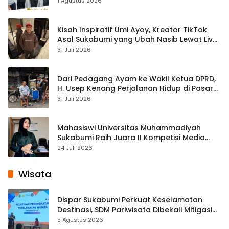
1 Agustus 2026
Kisah Inspiratif Umi Ayoy, Kreator TikTok
Asal Sukabumi yang Ubah Nasib Lewat Live
Streaming
31 Juli 2026
Dari Pedagang Ayam ke Wakil Ketua DPRD,
H. Usep Kenang Perjalanan Hidup di Pasar
Cisaat
31 Juli 2026
Mahasiswi Universitas Muhammadiyah
Sukabumi Raih Juara II Kompetisi Media
Pembelajaran Digital Tingkat Internasional
24 Juli 2026
Wisata
Dispar Sukabumi Perkuat Keselamatan
Destinasi, SDM Pariwisata Dibekali Mitigasi
hingga Teknik Evakuasi
5 Agustus 2026