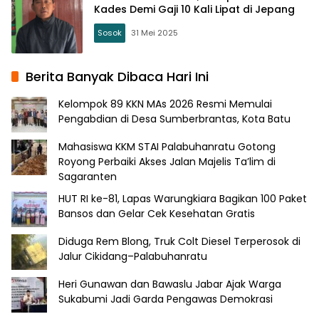
Kades Demi Gaji 10 Kali Lipat di Jepang
Sosok
31 Mei 2025
Berita Banyak Dibaca Hari Ini
Kelompok 89 KKN MAs 2026 Resmi Memulai
Pengabdian di Desa Sumberbrantas, Kota Batu
Mahasiswa KKM STAI Palabuhanratu Gotong
Royong Perbaiki Akses Jalan Majelis Ta’lim di
Sagaranten
HUT RI ke-81, Lapas Warungkiara Bagikan 100 Paket
Bansos dan Gelar Cek Kesehatan Gratis
Diduga Rem Blong, Truk Colt Diesel Terperosok di
Jalur Cikidang–Palabuhanratu
Heri Gunawan dan Bawaslu Jabar Ajak Warga
Sukabumi Jadi Garda Pengawas Demokrasi