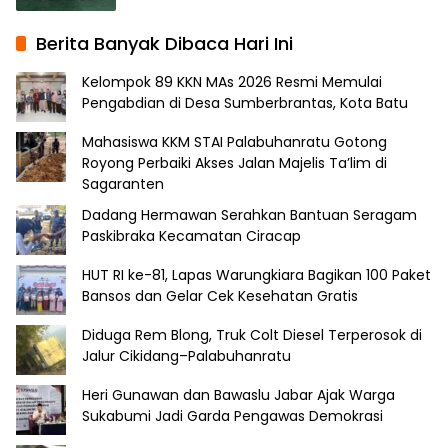
Berita Banyak Dibaca Hari Ini
Kelompok 89 KKN MAs 2026 Resmi Memulai
Pengabdian di Desa Sumberbrantas, Kota Batu
Mahasiswa KKM STAI Palabuhanratu Gotong
Royong Perbaiki Akses Jalan Majelis Ta’lim di
Sagaranten
Dadang Hermawan Serahkan Bantuan Seragam
Paskibraka Kecamatan Ciracap
HUT RI ke-81, Lapas Warungkiara Bagikan 100 Paket
Bansos dan Gelar Cek Kesehatan Gratis
Diduga Rem Blong, Truk Colt Diesel Terperosok di
Jalur Cikidang–Palabuhanratu
Heri Gunawan dan Bawaslu Jabar Ajak Warga
Sukabumi Jadi Garda Pengawas Demokrasi