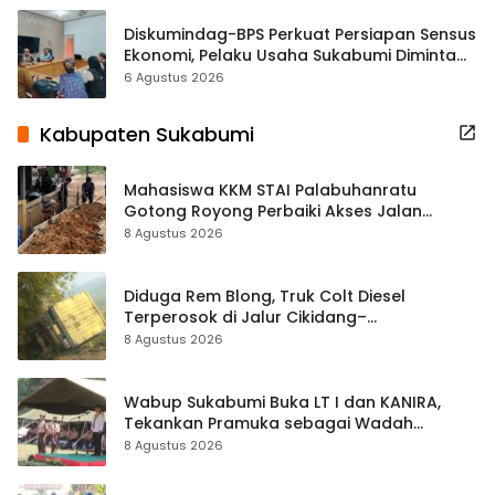
Diskumindag-BPS Perkuat Persiapan Sensus
Ekonomi, Pelaku Usaha Sukabumi Diminta
Terbuka Beri Data
6 Agustus 2026
Kabupaten Sukabumi
Mahasiswa KKM STAI Palabuhanratu
Gotong Royong Perbaiki Akses Jalan
Majelis Ta’lim di Sagaranten
8 Agustus 2026
Diduga Rem Blong, Truk Colt Diesel
Terperosok di Jalur Cikidang–
Palabuhanratu
8 Agustus 2026
Wabup Sukabumi Buka LT I dan KANIRA,
Tekankan Pramuka sebagai Wadah
Pembentukan Karakter
8 Agustus 2026