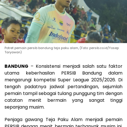
Potret pemain persib bandung teja paku alam, (Foto: persib.co.id/Yosep
Taryawan)
BANDUNG
– Konsistensi menjadi salah satu faktor
utama keberhasilan PERSIB Bandung dalam
mengarungi kompetisi Super League 2025/2026. Di
tengah padatnya jadwal pertandingan, sejumlah
pemain tampil sebagai tulang punggung tim dengan
catatan menit bermain yang sangat tinggi
sepanjang musim.
Penjaga gawang Teja Paku Alam menjadi pemain
PERSIB dengan menit bermain terbanyak musim ini.