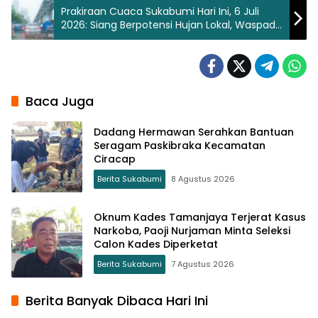
Prakiraan Cuaca Sukabumi Hari Ini, 6 Juli
2026: Siang Berpotensi Hujan Lokal, Waspada
Petir
Baca Juga
Dadang Hermawan Serahkan Bantuan
Seragam Paskibraka Kecamatan
Ciracap
Berita Sukabumi
8 Agustus 2026
Oknum Kades Tamanjaya Terjerat Kasus
Narkoba, Paoji Nurjaman Minta Seleksi
Calon Kades Diperketat
Berita Sukabumi
7 Agustus 2026
Berita Banyak Dibaca Hari Ini