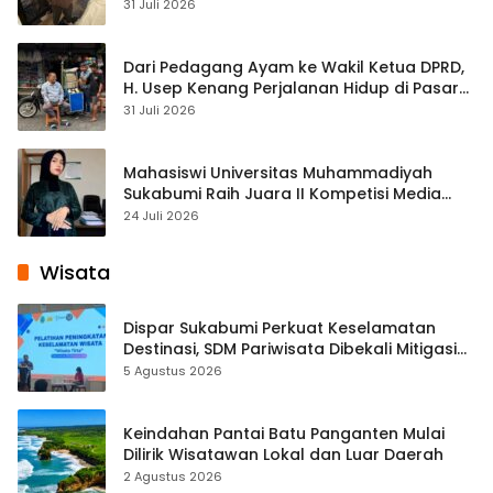
Streaming
31 Juli 2026
Dari Pedagang Ayam ke Wakil Ketua DPRD,
H. Usep Kenang Perjalanan Hidup di Pasar
Cisaat
31 Juli 2026
Mahasiswi Universitas Muhammadiyah
Sukabumi Raih Juara II Kompetisi Media
Pembelajaran Digital Tingkat Internasional
24 Juli 2026
Wisata
Dispar Sukabumi Perkuat Keselamatan
Destinasi, SDM Pariwisata Dibekali Mitigasi
hingga Teknik Evakuasi
5 Agustus 2026
Keindahan Pantai Batu Panganten Mulai
Dilirik Wisatawan Lokal dan Luar Daerah
2 Agustus 2026