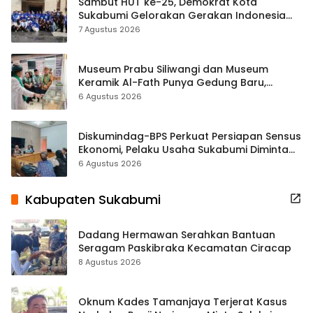
Sambut HUT ke-25, Demokrat Kota
Sukabumi Gelorakan Gerakan Indonesia
ASRI Lewat Aksi Bersih Masjid Agung
7 Agustus 2026
Museum Prabu Siliwangi dan Museum
Keramik Al-Fath Punya Gedung Baru,
Hampir 500 Koleksi Dipisahkan
6 Agustus 2026
Diskumindag-BPS Perkuat Persiapan Sensus
Ekonomi, Pelaku Usaha Sukabumi Diminta
Terbuka Beri Data
6 Agustus 2026
Kabupaten Sukabumi
Dadang Hermawan Serahkan Bantuan
Seragam Paskibraka Kecamatan Ciracap
8 Agustus 2026
Oknum Kades Tamanjaya Terjerat Kasus