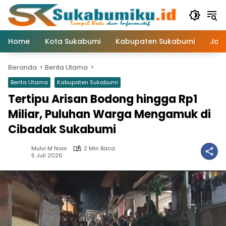
Langsung
ke
konten
Home
Kota Sukabumi
Kabupaten Sukabumi
Jaw
Beranda
Berita Utama
Berita Utama
Kabupaten Sukabumi
Tertipu Arisan Bodong hingga Rp1
Miliar, Puluhan Warga Mengamuk di
Cibadak Sukabumi
Mulvi M Noor
2 Min Baca
5 Juli 2026