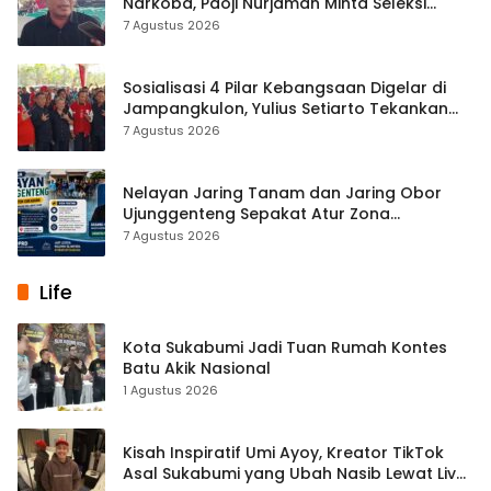
Narkoba, Paoji Nurjaman Minta Seleksi
Calon Kades Diperketat
7 Agustus 2026
Sosialisasi 4 Pilar Kebangsaan Digelar di
Jampangkulon, Yulius Setiarto Tekankan
Pentingnya Persatuan
7 Agustus 2026
Nelayan Jaring Tanam dan Jaring Obor
Ujunggenteng Sepakat Atur Zona
Penangkapan
7 Agustus 2026
Life
Kota Sukabumi Jadi Tuan Rumah Kontes
Batu Akik Nasional
1 Agustus 2026
Kisah Inspiratif Umi Ayoy, Kreator TikTok
Asal Sukabumi yang Ubah Nasib Lewat Live