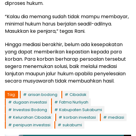
diproses hukum.
​”Kalau dia memang sudah tidak mampu membayar,
minimal hukum harus berjalan seadil-adilnya.
Masukkan ke penjara,” tegas Rani.
Hingga mediasi berakhir, belum ada kesepakatan
yang dapat memberikan kepastian kepada para
korban. Para korban berharap persoalan tersebut
segera menemukan solusi, baik melalui mediasi
lanjutan maupun jalur hukum apabila penyelesaian
secara musyawarah tidak membuahkan hasil.
Tag:
arisan bodong
Cibadak
dugaan investasi
Fatma Nurliyah
Investasi Bodong
Kabupaten Sukabumi
Kelurahan Cibadak
korban investasi
mediasi
penipuan investasi
sukabumi