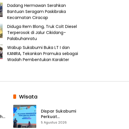
Dadang Hermawan Serahkan
Bantuan Seragam Paskibraka
Kecamatan Ciracap
Diduga Rem Blong, Truk Colt Diesel
Terperosok di Jalur Cikidang–
Palabuhanratu
Wabup Sukabumi Buka LT I dan
KANIRA, Tekankan Pramuka sebagai
Wadah Pembentukan Karakter
Wisata
Dispar Sukabumi
ah
Perkuat
k
Keselamatan
5 Agustus 2026
Destinasi, SDM