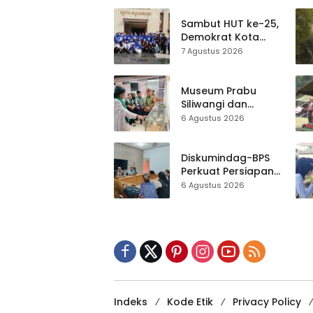
Lomba Tradisional
Sambut HUT ke-25,
Demokrat Kota
Sukabumi
7 Agustus 2026
Gelorakan
Gerakan Indonesia
ASRI Lewat Aksi
Museum Prabu
Bersih Masjid
Siliwangi dan
Agung
Museum Keramik
6 Agustus 2026
Al-Fath Punya
Gedung Baru,
Hampir 500 Koleksi
Diskumindag-BPS
Dipisahkan
Perkuat Persiapan
Sensus Ekonomi,
6 Agustus 2026
Pelaku Usaha
Sukabumi Diminta
Terbuka Beri Data
Indeks
Kode Etik
Privacy Policy