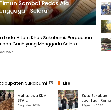
, Timun Sambal Pedas Ala
enggugah Selera
m Lada Hitam Khas Sukabumi: Perpaduan
 dan Gurih yang Menggoda Selera
mber 2024
Kabupaten Sukabumi
Life
Mahasiswa KKM
Kota Sukabumi
STAI
Jadi Tuan Rum
Palabuhanratu
Kontes Batu Aki
8 Agustus 2026
1 Agustus 2026
Gotong Royong
Nasional