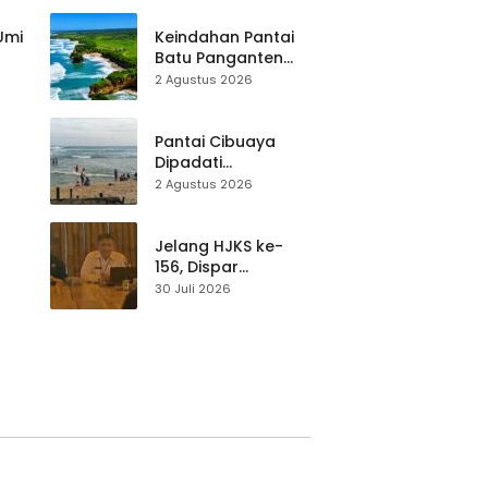
Pariwisata Dibekali
Mitigasi hingga
 Umi
Keindahan Pantai
Teknik Evakuasi
Batu Panganten
Mulai Dilirik
2 Agustus 2026
Wisatawan Lokal
at
dan Luar Daerah
Pantai Cibuaya
Dipadati
Wisatawan,
2 Agustus 2026
Balawista Ingatkan
p di
Pengunjung Tetap
Waspada
Jelang HJKS ke-
156, Dispar
Kabupaten
30 Juli 2026
Sukabumi Perkuat
si
Promosi Wisata
Lewat Publikasi
Digital