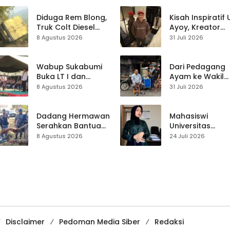
Perbaiki Akses
Jalan Majelis Ta’lim
Diduga Rem Blong,
Kisah Inspiratif
di Sagaranten
Truk Colt Diesel
Ayoy, Kreator
Terperosok di Jalur
TikTok Asal
8 Agustus 2026
31 Juli 2026
Cikidang–
Sukabumi yang
Palabuhanratu
Ubah Nasib Lew
Live Streaming
Wabup Sukabumi
Dari Pedagang
Buka LT I dan
Ayam ke Wakil
KANIRA, Tekankan
Ketua DPRD, H.
8 Agustus 2026
31 Juli 2026
Pramuka sebagai
Usep Kenang
Wadah
Perjalanan Hidu
Pembentukan
Pasar Cisaat
Dadang Hermawan
Mahasiswi
Karakter
Serahkan Bantuan
Universitas
Seragam
Muhammadiyah
8 Agustus 2026
24 Juli 2026
Paskibraka
Sukabumi Raih
Kecamatan
Juara II Kompeti
Ciracap
Media
Pembelajaran
Digital Tingkat
Internasional
Disclaimer
Pedoman Media Siber
Redaksi