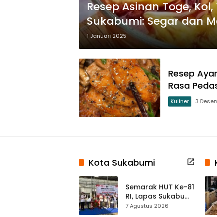
Resep Asinan Toge, Kol
Sukabumi: Segar dan M
1 Januari 2025
Resep Aya
Rasa Pedas
Kuliner
3 Dese
Kota Sukabumi
Semarak HUT Ke-81
RI, Lapas Sukabumi
Resmi Gelar Pekan
7 Agustus 2026
Olahraga dan