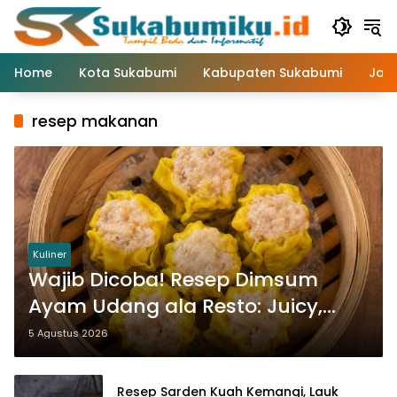
Langsung
ke
konten
Home
Kota Sukabumi
Kabupaten Sukabumi
Jaw
resep makanan
Kuliner
Wajib Dicoba! Resep Dimsum
Ayam Udang ala Resto: Juicy,
Gurih, Lengkap dengan Saus
5 Agustus 2026
Pedas
Resep Sarden Kuah Kemangi, Lauk