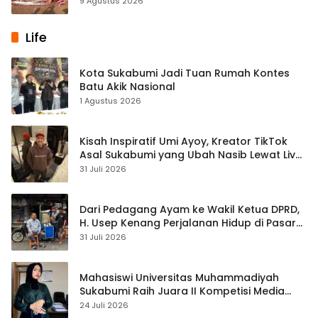
9 Agustus 2026
Life
Kota Sukabumi Jadi Tuan Rumah Kontes
Batu Akik Nasional
1 Agustus 2026
Kisah Inspiratif Umi Ayoy, Kreator TikTok
Asal Sukabumi yang Ubah Nasib Lewat Live
Streaming
31 Juli 2026
Dari Pedagang Ayam ke Wakil Ketua DPRD,
H. Usep Kenang Perjalanan Hidup di Pasar
Cisaat
31 Juli 2026
Mahasiswi Universitas Muhammadiyah
Sukabumi Raih Juara II Kompetisi Media
Pembelajaran Digital Tingkat Internasional
24 Juli 2026