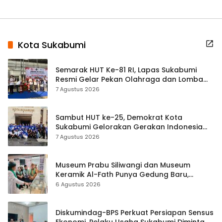
Kota Sukabumi
Semarak HUT Ke-81 RI, Lapas Sukabumi
Resmi Gelar Pekan Olahraga dan Lomba
Tradisional
7 Agustus 2026
Sambut HUT ke-25, Demokrat Kota
Sukabumi Gelorakan Gerakan Indonesia
ASRI Lewat Aksi Bersih Masjid Agung
7 Agustus 2026
Museum Prabu Siliwangi dan Museum
Keramik Al-Fath Punya Gedung Baru,
Hampir 500 Koleksi Dipisahkan
6 Agustus 2026
Diskumindag-BPS Perkuat Persiapan Sensus
Ekonomi, Pelaku Usaha Sukabumi Diminta