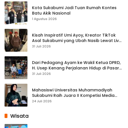
Kota Sukabumi Jadi Tuan Rumah Kontes
Batu Akik Nasional
1 Agustus 2026
Kisah Inspiratif Umi Ayoy, Kreator TikTok
Asal Sukabumi yang Ubah Nasib Lewat Live
Streaming
31 Juli 2026
Dari Pedagang Ayam ke Wakil Ketua DPRD,
H. Usep Kenang Perjalanan Hidup di Pasar
Cisaat
31 Juli 2026
Mahasiswi Universitas Muhammadiyah
Sukabumi Raih Juara II Kompetisi Media
Pembelajaran Digital Tingkat Internasional
24 Juli 2026
Wisata