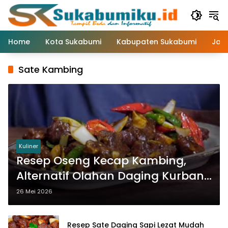
Langsung
ke
konten
Home
Kota Sukabumi
Kabupaten Sukabumi
Jaw
Sate Kambing
Kuliner
Resep Oseng Kecap Kambing,
Alternatif Olahan Daging Kurban
selain Sate
26 Mei 2026
Resep Sate Daging Sapi Lezat Mudah