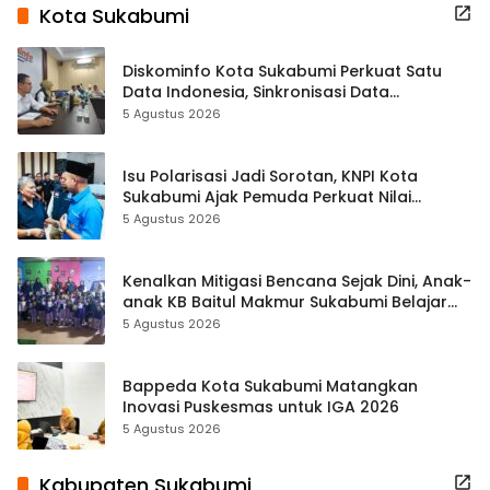
Kota Sukabumi
Diskominfo Kota Sukabumi Perkuat Satu
Data Indonesia, Sinkronisasi Data
Kewilayahan Dikebut
5 Agustus 2026
Isu Polarisasi Jadi Sorotan, KNPI Kota
Sukabumi Ajak Pemuda Perkuat Nilai
Kebangsaan
5 Agustus 2026
Kenalkan Mitigasi Bencana Sejak Dini, Anak-
anak KB Baitul Makmur Sukabumi Belajar
Lewat Boneka Tangan
5 Agustus 2026
Bappeda Kota Sukabumi Matangkan
Inovasi Puskesmas untuk IGA 2026
5 Agustus 2026
Kabupaten Sukabumi