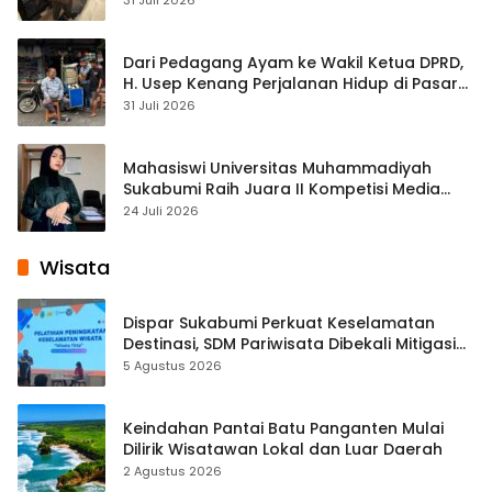
31 Juli 2026
Dari Pedagang Ayam ke Wakil Ketua DPRD,
H. Usep Kenang Perjalanan Hidup di Pasar
Cisaat
31 Juli 2026
Mahasiswi Universitas Muhammadiyah
Sukabumi Raih Juara II Kompetisi Media
Pembelajaran Digital Tingkat Internasional
24 Juli 2026
Wisata
Dispar Sukabumi Perkuat Keselamatan
Destinasi, SDM Pariwisata Dibekali Mitigasi
hingga Teknik Evakuasi
5 Agustus 2026
Keindahan Pantai Batu Panganten Mulai
Dilirik Wisatawan Lokal dan Luar Daerah
2 Agustus 2026