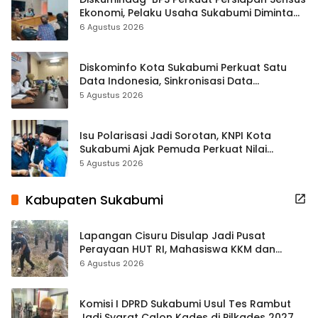
Ekonomi, Pelaku Usaha Sukabumi Diminta
Terbuka Beri Data
6 Agustus 2026
Diskominfo Kota Sukabumi Perkuat Satu
Data Indonesia, Sinkronisasi Data
Kewilayahan Dikebut
5 Agustus 2026
Isu Polarisasi Jadi Sorotan, KNPI Kota
Sukabumi Ajak Pemuda Perkuat Nilai
Kebangsaan
5 Agustus 2026
Kabupaten Sukabumi
Lapangan Cisuru Disulap Jadi Pusat
Perayaan HUT RI, Mahasiswa KKM dan
Warga Satukan Tenaga
6 Agustus 2026
Komisi I DPRD Sukabumi Usul Tes Rambut
Jadi Syarat Calon Kades di Pilkades 2027