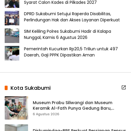
Syarat Calon Kades di Pilkades 2027
DPRD Sukabumi Setujui Raperda Disabilitas,
Perlindungan Hak dan Akses Layanan Diperkuat
SIM Keliling Polres Sukabumi Hadir di Kalapa
Nunggal, Kamis 6 Agustus 2026
Pemerintah Kucurkan Rp20,5 Triliun untuk 497
Daerah, Gaji PPPK Dipastikan Aman
Kota Sukabumi
Museum Prabu Siliwangi dan Museum
Keramik Al-Fath Punya Gedung Baru,
Hampir 500 Koleksi Dipisahkan
6 Agustus 2026
Diskumindag-BPS Perkuat Persiapan Sensus