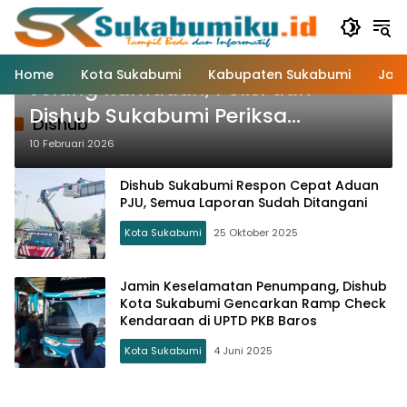
Langsung
ke
konten
Kota Sukabumi
Home
Kota Sukabumi
Kabupaten Sukabumi
Jaw
Jelang Ramadan, Polisi dan
Dishub Sukabumi Periksa
Dishub
Kelaikan Angkutan Umum
10 Februari 2026
Dishub Sukabumi Respon Cepat Aduan
PJU, Semua Laporan Sudah Ditangani
Kota Sukabumi
25 Oktober 2025
Jamin Keselamatan Penumpang, Dishub
Kota Sukabumi Gencarkan Ramp Check
Kendaraan di UPTD PKB Baros
Kota Sukabumi
4 Juni 2025