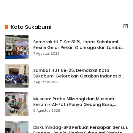
Kota Sukabumi
Semarak HUT Ke-81 RI, Lapas Sukabumi
Resmi Gelar Pekan Olahraga dan Lomba
Tradisional
7 Agustus 2026
Sambut HUT ke-25, Demokrat Kota
Sukabumi Gelorakan Gerakan Indonesia
ASRI Lewat Aksi Bersih Masjid Agung
7 Agustus 2026
Museum Prabu Siliwangi dan Museum
Keramik Al-Fath Punya Gedung Baru,
Hampir 500 Koleksi Dipisahkan
6 Agustus 2026
Diskumindag-BPS Perkuat Persiapan Sensus
Ekonomi, Pelaku Usaha Sukabumi Diminta