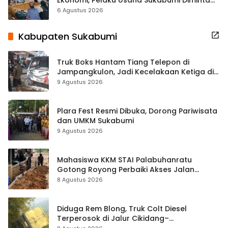
Terbuka Beri Data
6 Agustus 2026
Kabupaten Sukabumi
Truk Boks Hantam Tiang Telepon di
Jampangkulon, Jadi Kecelakaan Ketiga di
Titik yang Sama
9 Agustus 2026
Plara Fest Resmi Dibuka, Dorong Pariwisata
dan UMKM Sukabumi
9 Agustus 2026
Mahasiswa KKM STAI Palabuhanratu
Gotong Royong Perbaiki Akses Jalan
Majelis Ta’lim di Sagaranten
8 Agustus 2026
Diduga Rem Blong, Truk Colt Diesel
Terperosok di Jalur Cikidang–
Palabuhanratu