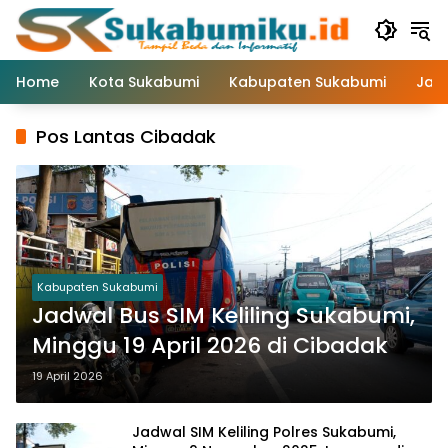
Langsung
ke
konten
Home
Kota Sukabumi
Kabupaten Sukabumi
Jaw
Pos Lantas Cibadak
Kabupaten Sukabumi
Jadwal Bus SIM Keliling Sukabumi,
Minggu 19 April 2026 di Cibadak
19 April 2026
Jadwal SIM Keliling Polres Sukabumi,