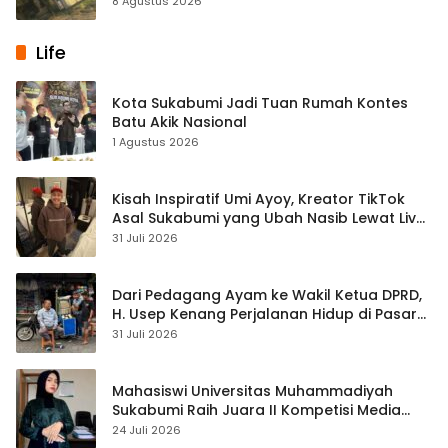
8 Agustus 2026
Life
Kota Sukabumi Jadi Tuan Rumah Kontes
Batu Akik Nasional
1 Agustus 2026
Kisah Inspiratif Umi Ayoy, Kreator TikTok
Asal Sukabumi yang Ubah Nasib Lewat Live
Streaming
31 Juli 2026
Dari Pedagang Ayam ke Wakil Ketua DPRD,
H. Usep Kenang Perjalanan Hidup di Pasar
Cisaat
31 Juli 2026
Mahasiswi Universitas Muhammadiyah
Sukabumi Raih Juara II Kompetisi Media
Pembelajaran Digital Tingkat Internasional
24 Juli 2026