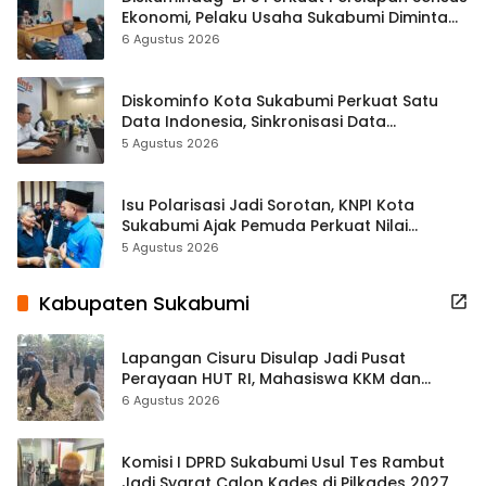
Ekonomi, Pelaku Usaha Sukabumi Diminta
Terbuka Beri Data
6 Agustus 2026
Diskominfo Kota Sukabumi Perkuat Satu
Data Indonesia, Sinkronisasi Data
Kewilayahan Dikebut
5 Agustus 2026
Isu Polarisasi Jadi Sorotan, KNPI Kota
Sukabumi Ajak Pemuda Perkuat Nilai
Kebangsaan
5 Agustus 2026
Kabupaten Sukabumi
Lapangan Cisuru Disulap Jadi Pusat
Perayaan HUT RI, Mahasiswa KKM dan
Warga Satukan Tenaga
6 Agustus 2026
Komisi I DPRD Sukabumi Usul Tes Rambut
Jadi Syarat Calon Kades di Pilkades 2027