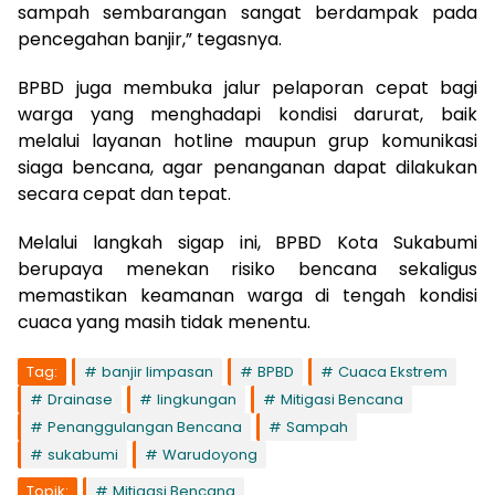
sampah sembarangan sangat berdampak pada
pencegahan banjir,” tegasnya.
BPBD juga membuka jalur pelaporan cepat bagi
warga yang menghadapi kondisi darurat, baik
melalui layanan hotline maupun grup komunikasi
siaga bencana, agar penanganan dapat dilakukan
secara cepat dan tepat.
Melalui langkah sigap ini, BPBD Kota Sukabumi
berupaya menekan risiko bencana sekaligus
memastikan keamanan warga di tengah kondisi
cuaca yang masih tidak menentu.
Tag:
banjir limpasan
BPBD
Cuaca Ekstrem
Drainase
lingkungan
Mitigasi Bencana
Penanggulangan Bencana
Sampah
sukabumi
Warudoyong
Topik:
Mitigasi Bencana