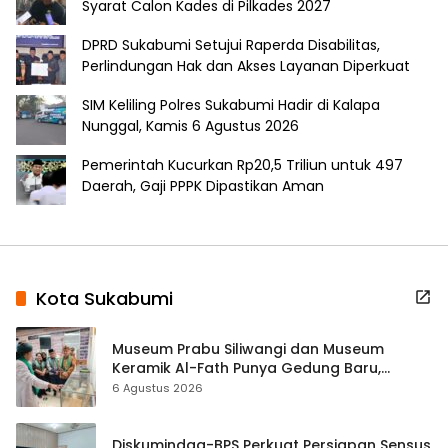
Syarat Calon Kades di Pilkades 2027
DPRD Sukabumi Setujui Raperda Disabilitas,
Perlindungan Hak dan Akses Layanan Diperkuat
SIM Keliling Polres Sukabumi Hadir di Kalapa
Nunggal, Kamis 6 Agustus 2026
Pemerintah Kucurkan Rp20,5 Triliun untuk 497
Daerah, Gaji PPPK Dipastikan Aman
Kota Sukabumi
Museum Prabu Siliwangi dan Museum
Keramik Al-Fath Punya Gedung Baru,
Hampir 500 Koleksi Dipisahkan
6 Agustus 2026
Diskumindag-BPS Perkuat Persiapan Sensus