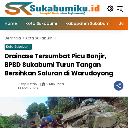
Langsung
ke
konten
Home
Kota Sukabumi
Kabupaten Sukabumi
Jaw
Beranda
Kota Sukabumi
Kota Sukabumi
Drainase Tersumbat Picu Banjir,
BPBD Sukabumi Turun Tangan
Bersihkan Saluran di Warudoyong
Rizky Miftah
2 Min Baca
13 April 2026