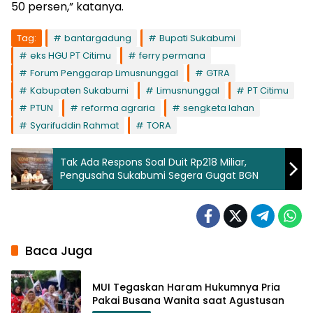
50 persen,” katanya.
Tag:
bantargadung
Bupati Sukabumi
eks HGU PT Citimu
ferry permana
Forum Penggarap Limusnunggal
GTRA
Kabupaten Sukabumi
Limusnunggal
PT Citimu
PTUN
reforma agraria
sengketa lahan
Syarifuddin Rahmat
TORA
Tak Ada Respons Soal Duit Rp218 Miliar,
Pengusaha Sukabumi Segera Gugat BGN
Baca Juga
MUI Tegaskan Haram Hukumnya Pria
Pakai Busana Wanita saat Agustusan