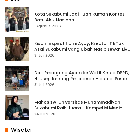
Kota Sukabumi Jadi Tuan Rumah Kontes
Batu Akik Nasional
1 Agustus 2026
Kisah Inspiratif Umi Ayoy, Kreator TikTok
Asal Sukabumi yang Ubah Nasib Lewat Live
Streaming
31 Juli 2026
Dari Pedagang Ayam ke Wakil Ketua DPRD,
H. Usep Kenang Perjalanan Hidup di Pasar
Cisaat
31 Juli 2026
Mahasiswi Universitas Muhammadiyah
Sukabumi Raih Juara II Kompetisi Media
Pembelajaran Digital Tingkat Internasional
24 Juli 2026
Wisata