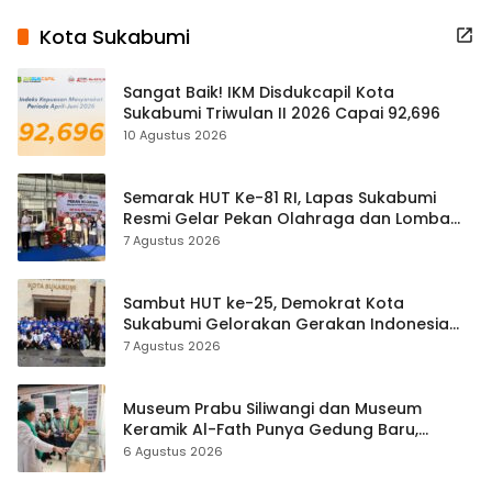
Kota Sukabumi
Sangat Baik! IKM Disdukcapil Kota
Sukabumi Triwulan II 2026 Capai 92,696
10 Agustus 2026
Semarak HUT Ke-81 RI, Lapas Sukabumi
Resmi Gelar Pekan Olahraga dan Lomba
Tradisional
7 Agustus 2026
Sambut HUT ke-25, Demokrat Kota
Sukabumi Gelorakan Gerakan Indonesia
ASRI Lewat Aksi Bersih Masjid Agung
7 Agustus 2026
Museum Prabu Siliwangi dan Museum
Keramik Al-Fath Punya Gedung Baru,
Hampir 500 Koleksi Dipisahkan
6 Agustus 2026