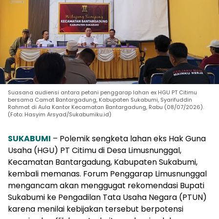
Suasana audiensi antara petani penggarap lahan ex HGU PT Citimu
bersama Camat Bantargadung, Kabupaten Sukabumi, Syarifuddin
Rahmat di Aula Kantor Kecamatan Bantargadung, Rabu (08/07/2026).
(Foto: Hasyim Arsyad/Sukabumiku.id)
SUKABUMI
– Polemik sengketa lahan eks Hak Guna
Usaha (HGU) PT Citimu di Desa Limusnunggal,
Kecamatan Bantargadung, Kabupaten Sukabumi,
kembali memanas. Forum Penggarap Limusnunggal
mengancam akan menggugat rekomendasi Bupati
Sukabumi ke Pengadilan Tata Usaha Negara (PTUN)
karena menilai kebijakan tersebut berpotensi