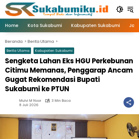
Langsung
ke
konten
Home
Kota Sukabumi
Kabupaten Sukabumi
Jaw
Beranda
Berita Utama
Berita Utama
Kabupaten Sukabumi
Sengketa Lahan Eks HGU Perkebunan
Citimu Memanas, Penggarap Ancam
Gugat Rekomendasi Bupati
Sukabumi ke PTUN
Mulvi M Noor
3 Min Baca
8 Juli 2026