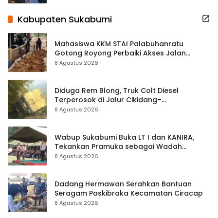
Kabupaten Sukabumi
Mahasiswa KKM STAI Palabuhanratu
Gotong Royong Perbaiki Akses Jalan
Majelis Ta’lim di Sagaranten
8 Agustus 2026
Diduga Rem Blong, Truk Colt Diesel
Terperosok di Jalur Cikidang–
Palabuhanratu
8 Agustus 2026
Wabup Sukabumi Buka LT I dan KANIRA,
Tekankan Pramuka sebagai Wadah
Pembentukan Karakter
8 Agustus 2026
Dadang Hermawan Serahkan Bantuan
Seragam Paskibraka Kecamatan Ciracap
8 Agustus 2026