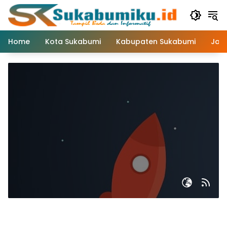
Langsung
ke
konten
Home
Kota Sukabumi
Kabupaten Sukabumi
Jaw