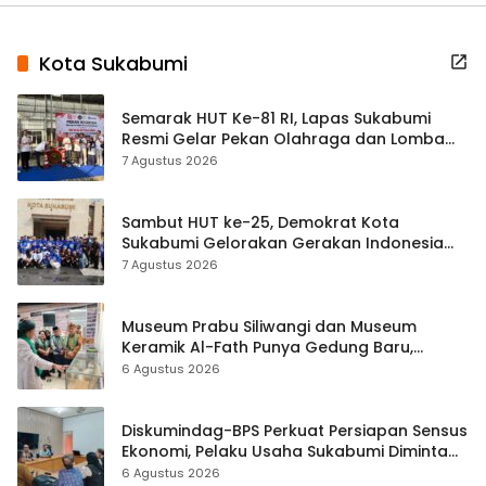
Kota Sukabumi
Semarak HUT Ke-81 RI, Lapas Sukabumi
Resmi Gelar Pekan Olahraga dan Lomba
Tradisional
7 Agustus 2026
Sambut HUT ke-25, Demokrat Kota
Sukabumi Gelorakan Gerakan Indonesia
ASRI Lewat Aksi Bersih Masjid Agung
7 Agustus 2026
Museum Prabu Siliwangi dan Museum
Keramik Al-Fath Punya Gedung Baru,
Hampir 500 Koleksi Dipisahkan
6 Agustus 2026
Diskumindag-BPS Perkuat Persiapan Sensus
Ekonomi, Pelaku Usaha Sukabumi Diminta
Terbuka Beri Data
6 Agustus 2026